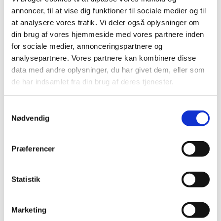
️ Tidspunkt: onsdage i to hold: kl 9.30 og 10.45
annoncer, til at vise dig funktioner til sociale medier og til
med
fælles kaffepause kl. 10.15
at analysere vores trafik. Vi deler også oplysninger om
din brug af vores hjemmeside med vores partnere inden
Sted: Sognegården i Storvorde, Tofthøjvej 37, 9280
for sociale medier, annonceringspartnere og
Storvorde
analysepartnere. Vores partnere kan kombinere disse
data med andre oplysninger, du har givet dem, eller som
Alder: Babysalmesang er egnet til babyer fra 2-10
de har indsamlet fra din brug af deres tjenester.
måneder.
Samtykkevalg
Tilmelding:
https://forms.churchdesk.com/f/YmxocJeZ3x
Nødvendig
Det er gratis at gå til babysalmesang.
Præferencer
Vi glæder os til at byde dig og din baby velkommen til
babysalmesang. Har du spørgsmål, er du meget
Statistik
velkommen til at kontakte Amalie på amc@km.dk
Marketing