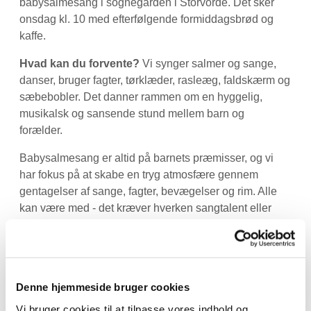
babysalmesang i sognegården i Storvorde. Det sker
onsdag kl. 10 med efterfølgende formiddagsbrød og
kaffe.
Hvad kan du forvente?
Vi synger salmer og sange,
danser, bruger fagter, tørklæder, rasleæg, faldskærm og
sæbebobler. Det danner rammen om en hyggelig,
musikalsk og sansende stund mellem barn og
forælder.
Babysalmesang er altid på barnets præmisser, og vi
har fokus på at skabe en tryg atmosfære gennem
gentagelser af sange, fagter, bevægelser og rim. Alle
kan være med - det kræver hverken sangtalent eller
kendskab til kirken.
Babysalmesang er fra 21. oktober til 9. december (intet
hold i uge 45) :)
Denne hjemmeside bruger cookies
Praktisk information:
Vi bruger cookies til at tilpasse vores indhold og