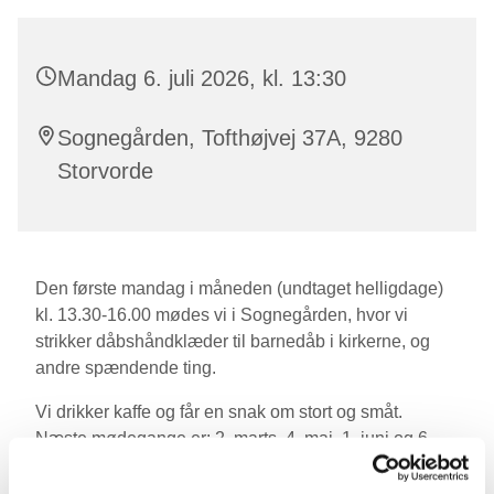
Mandag 6. juli 2026, kl. 13:30
Sognegården, Tofthøjvej 37A, 9280
Storvorde
Den første mandag i måneden (undtaget helligdage)
kl. 13.30-16.00 mødes vi i Sognegården, hvor vi
strikker dåbshåndklæder til barnedåb i kirkerne, og
andre spændende ting.
Vi drikker kaffe og får en snak om stort og småt.
Næste mødegange er: 2. marts, 4. maj, 1. juni og 6.
juli. Vi holder sommerpause i august.