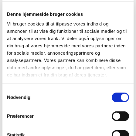
Mød gerne op – nye ansigter er velkomne.
Kontakt Merete på tlf. 40915115 eller e-mail:
Denne hjemmeside bruger cookies
merete.aarup@icloud.com, hvis du har spørgsmål.
Vi bruger cookies til at tilpasse vores indhold og
annoncer, til at vise dig funktioner til sociale medier og til
at analysere vores trafik. Vi deler også oplysninger om
din brug af vores hjemmeside med vores partnere inden
for sociale medier, annonceringspartnere og
analysepartnere. Vores partnere kan kombinere disse
data med andre oplysninger, du har givet dem, eller som
de har indsamlet fra din brug af deres tjenester.
Samtykkevalg
Nødvendig
Præferencer
Statistik