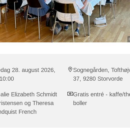
edag 28. august 2026,
Sognegården, Tofthøj
 10:00
37, 9280 Storvorde
lie Elizabeth Schmidt
Gratis entré - kaffe/t
ristensen og Theresa
boller
ndquist French