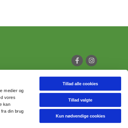
Tillad alle cookies
ale medier og
ed vores
Tillad valgte
re kan
fra din brug
Kun nødvendige cookies