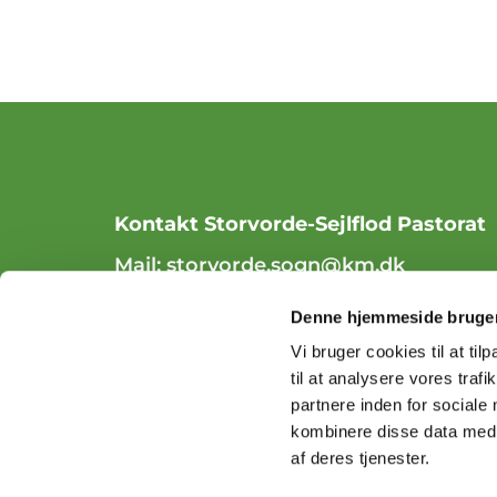
Kontakt Storvorde-Sejlflod Pastorat
Mail:
storvorde.sogn@km.dk
Tlf. 98 31 84 70
Denne hjemmeside bruger
Vi bruger cookies til at til
til at analysere vores tra
partnere inden for sociale
kombinere disse data med a
af deres tjenester.