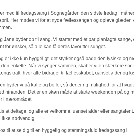
r med til fredagssang i Sognegården den sidste fredag i måned
 april. Her mødes vi for at nyde fællessangen og opleve glæden 
mmen.
 Jane byder op til sang. Vi starter med et par planlagte sange, 
nt for ønsker, så alle kan få deres favoritter sunget.
 er ikke kun hyggeligt, det styrker også både den fysiske og m
s den enkelte. Når vi synger sammen, skaber vi en stærkere soci
skraft, hvor alle bidrager til fællesskabet, uanset alder og k
en byder vi på kaffe og boller, så der er rig mulighed for at hygg
d hinanden. Det er en skøn måde at starte weekenden på og 
 i nærområdet.
tis at deltage, og alle er velkomne, uanset alder eller sangtalent.
g ikke nødvendig.
os til at se dig til en hyggelig og stemningsfuld fredagssang i