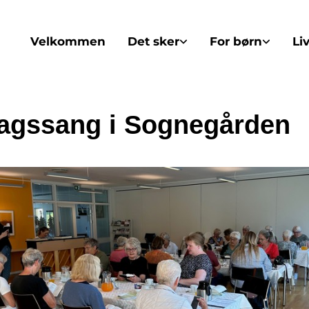
Velkommen
Det sker
For børn
Li
agssang i Sognegården