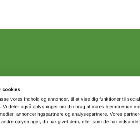
 cookies
passe vores indhold og annoncer, til at vise dig funktioner til soci
fik. Vi deler også oplysninger om din brug af vores hjemmeside m
 medier, annonceringspartnere og analysepartnere. Vores partne
ndre oplysninger, du har givet dem, eller som de har indsamlet 
Privatlivspolitik
Log på ChurchDesk