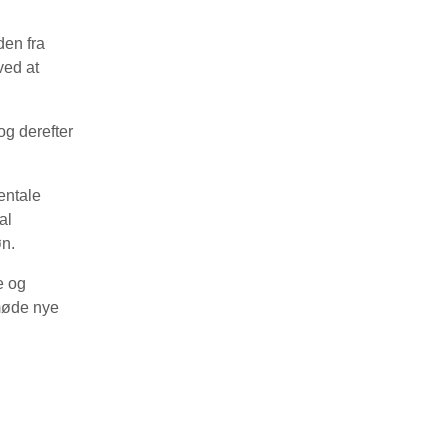
en fra
ved at
og derefter
entale
al
øn.
e og
møde nye