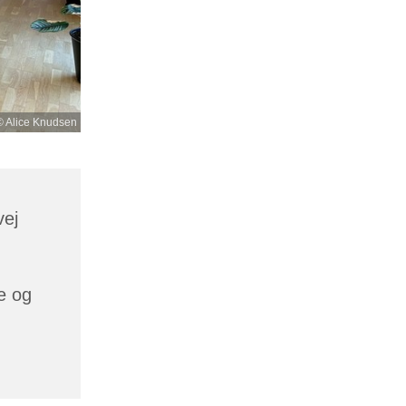
© Alice Knudsen
vej
he og