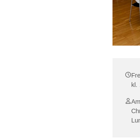
Fr
kl.
Ama
Ch
Lu