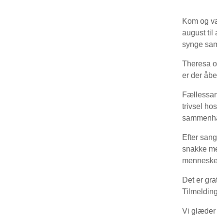
Kom og væ
august til
synge sa
Theresa og
er der åbe
Fællessang
trivsel ho
sammenhæng
Efter sang
snakke me
mennesker
Det er gra
Tilmeldin
Vi glæder 