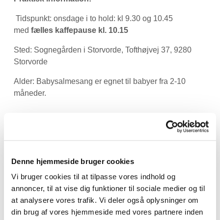
️ Tidspunkt: onsdage i to hold: kl 9.30 og 10.45
med
fælles kaffepause kl. 10.15
Sted: Sognegården i Storvorde, Tofthøjvej 37, 9280
Storvorde
Alder: Babysalmesang er egnet til babyer fra 2-10
måneder.
Tilmelding:
https://forms.churchdesk.com/f/YmxocJeZ3x
Det er gratis at gå til babysalmesang.
Denne hjemmeside bruger cookies
Vi glæder os til at byde dig og din baby velkommen til
babysalmesang. Har du spørgsmål, er du meget
Vi bruger cookies til at tilpasse vores indhold og
velkommen til at kontakte Amalie på amc@km.dk
annoncer, til at vise dig funktioner til sociale medier og til
at analysere vores trafik. Vi deler også oplysninger om
din brug af vores hjemmeside med vores partnere inden